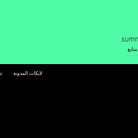
General
الصفحة الرئيسية
المدونات
l
sum
متابع
لايكات المدونة
تع