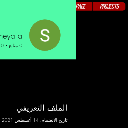
New Page
About
New Page
Projects
meya a
0
متابع
0
الملف التعريفي
تاريخ الانضمام: 14 أغسطس 2021